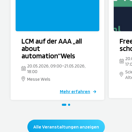
LCM auf der AAA „all
Fre
about
sch
automation“Wels
20.
17:
20.05.2026, 09:00
–
21.05.2026,
18:00
Sci
Alt
Messe Wels
Mehr erfahren
Alle Veranstaltungen anzeigen