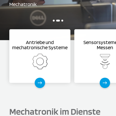
Mechatronik
Mechatronik
Mechatronik
Antriebe und
Sensorsystem
mechatronische Systeme
Messen
Mechatronik im Dienste