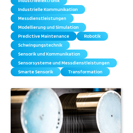
Industrieelektronik
Industrielle Kommunikation
Messdienstleistungen
Modellierung und Simulation
Predictive Maintenance
Robotik
Schwingungstechnik
Sensorik und Kommunikation
Sensorsysteme und Messdienstleistungen
Smarte Sensorik
Transformation