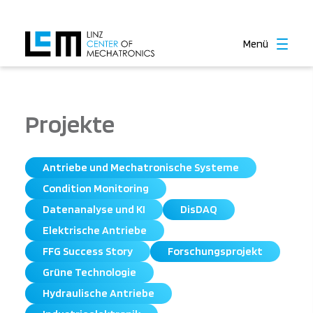
Menü
Projekte
Antriebe und Mechatronische Systeme
Condition Monitoring
Datenanalyse und KI
DisDAQ
Elektrische Antriebe
FFG Success Story
Forschungsprojekt
Grüne Technologie
Hydraulische Antriebe