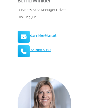
Bernd Winkler
Business Area Manager Drives
Dipl.-Ing., Dr.
Mail
bernd.winkler@lcm.at
Telefon
+43 732 2468 6050