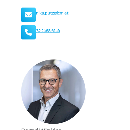
Mail
veronika.putz@lcm.at
Telefon
+43 732 2468 6144