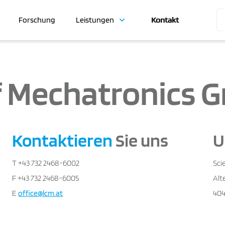
Forschung
Leistungen
Kontakt
 Mechatronics 
Kontaktieren
Sie uns
U
T +43 732 2468-6002
Sci
F +43 732 2468-6005
Alt
E
office@lcm.at
404