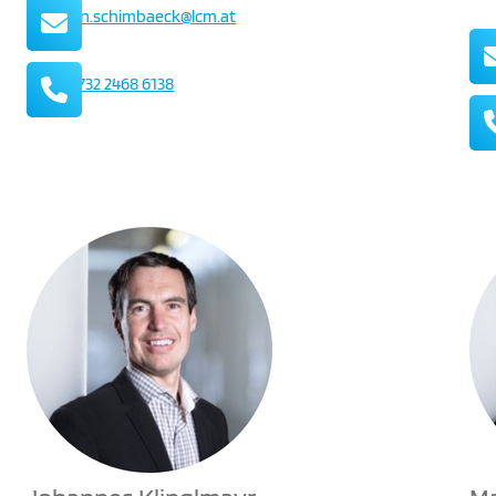
Mail
erwin.schimbaeck@lcm.at
Telefon
+43 732 2468 6138