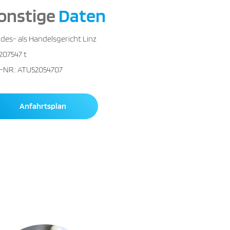
onstige
Daten
des- als Handelsgericht Linz
207547 t
-NR.: ATU52054707
Anfahrtsplan