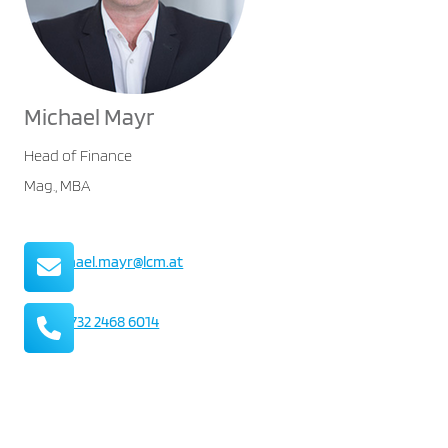
Michael Mayr
Head of Finance
Mag., MBA
Mail
michael.mayr@lcm.at
Telefon
+43 732 2468 6014