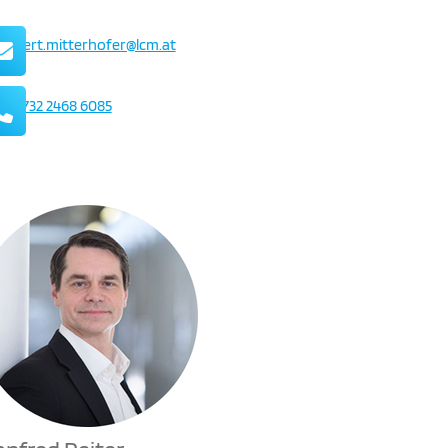
Mail
hubert.mitterhofer@lcm.at
Telefon
+43 732 2468 6085