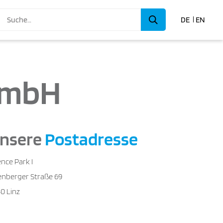
DE
EN
GmbH
nsere
Postadresse
ence Park I
enberger Straße 69
0 Linz