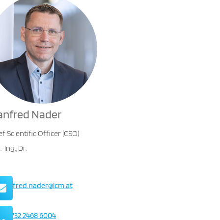
nfred Nader
ef Scientific Officer (CSO)
.-Ing., Dr.
Mail
manfred.nader@lcm.at
Telefon
+43 732 2468 6004