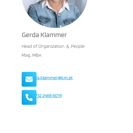
Gerda Klammer
Head of Organization
People
&
Mag., MBA
Mail
gerda.klammer@lcm.at
Telefon
+43 732 2468 6019