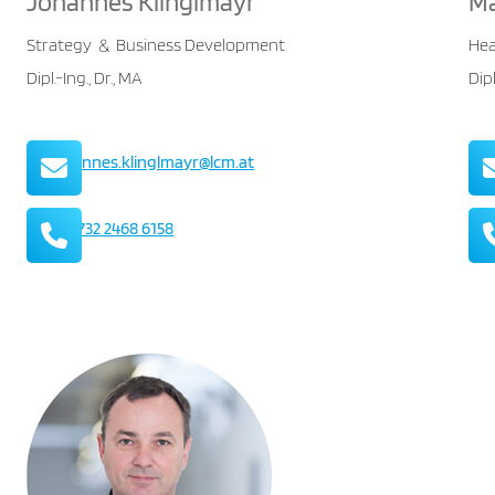
Johannes Klinglmayr
Ma
Strategy
Business Development
Hea
&
Dipl.-Ing., Dr., MA
Dip
Mail
johannes.klinglmayr@lcm.at
Telefon
+43 732 2468 6158