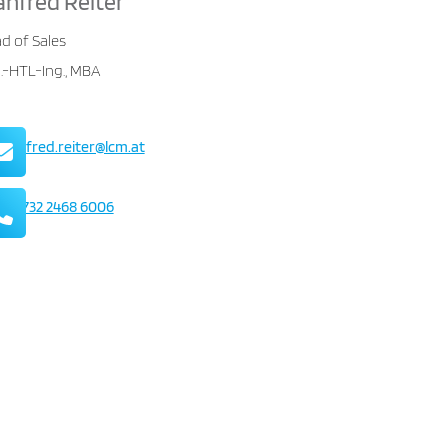
nfred Reiter
d of Sales
l.-HTL-Ing., MBA
Mail
manfred.reiter@lcm.at
Telefon
+43 732 2468 6006