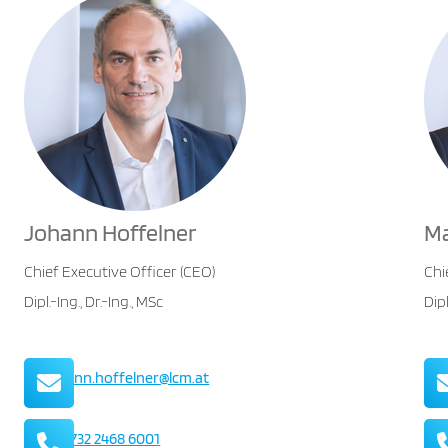
Johann Hoffelner
Ma
Chief Executive Officer (CEO)
Chi
Dipl.-Ing., Dr.-Ing., MSc
Dipl
Mail
johann.hoffelner@lcm.at
Telefon
+43 732 2468 6001