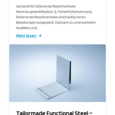
Sensorik für rotierende Maschinenteile
Werkzeugidentifikation
&
Fehlerfrüherkennung
Rotierende Maschinenteile sind häufig hohen
Belastungen ausgesetzt. Das kann zu unerwarteten
Ausfällen und…
Mehr lesen
Tailormade Functional Steel –