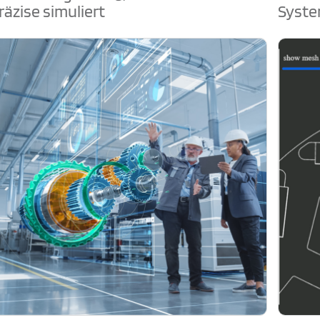
räzise simuliert
Syste