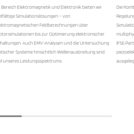
 Bereich Elektromagnetik und Elektronik bieten wir
Die Komb
elfältige Simulationslösungen – von
Regelung
lektromagnetischen Feldberechnungen über
Simulati
torsimulationen bis zur Optimierung elektronischer
multiphy
haltungen. Auch EMV-Analysen und die Untersuchung
(FSI), P
tischer Systeme hinsichtlich Wellenausbreitung sind
piezoele
il unseres Leistungsspektrums.
ausgeleg