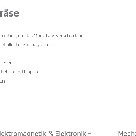
fräse
mulation, um das Modell aus verschiedenen
taillierter zu analysieren.
hieben
 drehen und kippen
men
lektromagnetik
Elektronik –
Mech
&