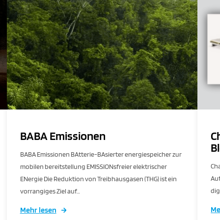
BABA Emissionen
C
B
BABA Emissionen BAtterie-BAsierter energiespeicher zur
Cha
mobilen bereitstellung EMISSIONsfreier elektrischer
Au
ENergie Die Reduktion von Treibhausgasen (THG) ist ein
dig
vorrangiges Ziel auf…
Me
Mehr lesen