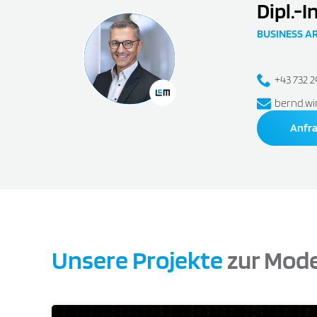
Dipl.-I
BUSINESS A
+43 732 
bernd.wi
Anfr
Unsere Projekte
zur Mode