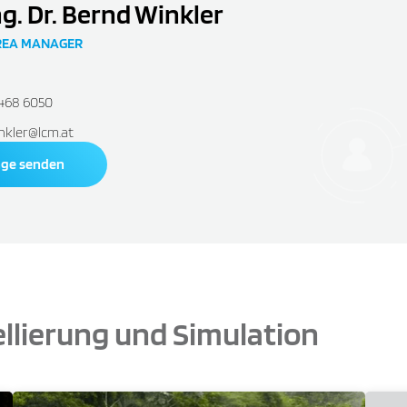
ng. Dr. Bernd Winkler
REA MANAGER
2468 6050
nkler@lcm.at
age senden
llierung und Simulation