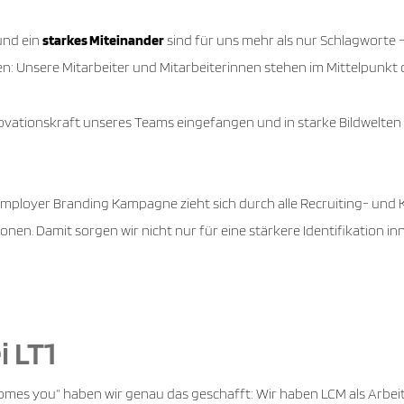
nd ein
starkes Miteinander
sind für uns mehr als nur Schlagworte –
ten: Unsere Mitarbeiter und Mitarbeiterinnen stehen im Mittelpunk
ovationskraft unseres Teams eingefangen und in starke Bildwelten ü
 Employer Branding Kampagne zieht sich durch alle Recruiting- u
nen. Damit sorgen wir nicht nur für eine stärkere Identifikation i
i LT1
es you“ haben wir genau das geschafft: Wir haben LCM als Arbeit