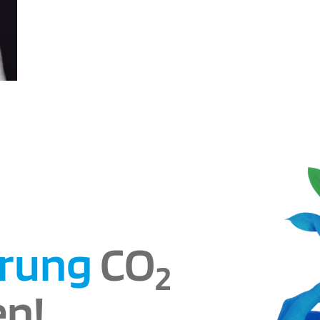
ierung
CO
2
en!