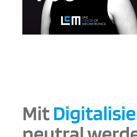
Mit
Digitalis
neutral werd