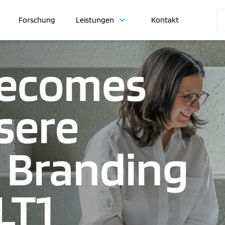
Forschung
Leistungen
Kontakt
becomes
sere
 Branding
LT1