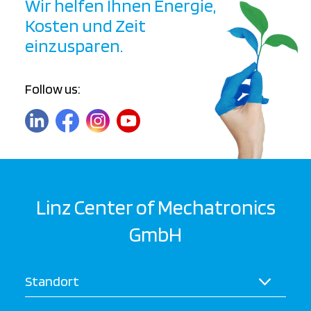
Wir helfen Ihnen Energie,
Kosten und Zeit
einzusparen.
Follow us:
Linz Center of Mechatronics
GmbH
Standort