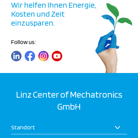
Wir helfen Ihnen Energie,
Kosten und Zeit
einzusparen.
Follow us:
Linz Center of Mechatronics
GmbH
Standort