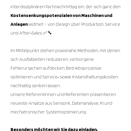
interdisziplinären Fachnachmittag ein, der sich ganz den
Kostensenkungspotenzialen von Maschinen und
Anlagen
widmet – von Design über Produktion, Service
und After‑Sales. ✅🔧
Im Mittelpunkt stehen praxisnahe Methoden, mit denen
sich Ausfallzeiten reduzieren, verborgene
Fehlerursachen aufdecken, Betriebsprozesse
optimieren und Service‑ sowie Instandhaltungskosten
nachhaltig senken lassen.
Unsere Referentinnen und Referenten präsentieren
neueste Ansätze aus Sensorik, Datenanalyse, KI und
mechatronischer Systemoptimierung.
Besonders möchten wir Sie dazu einladen,