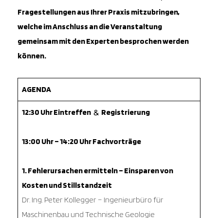
Fragestellungen aus Ihrer Praxis mitzubringen,
welche im Anschluss an die Veranstaltung
gemeinsam mit den Experten besprochen werden
können.
AGENDA
12:30 Uhr Eintreffen
Registrierung
&
13:00 Uhr – 14:20 Uhr Fachvorträge
1. Fehlerursachen ermitteln – Einsparen von
Kosten und Stillstandzeit
Dr. Ing. Peter Kollegger – Ingenieurbüro für
Maschinenbau und Technische Geologie