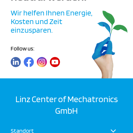
Wir helfen Ihnen Energie,
Kosten und Zeit
einzusparen.
Follow us:
Linz Center of Mechatronics
GmbH
Standort