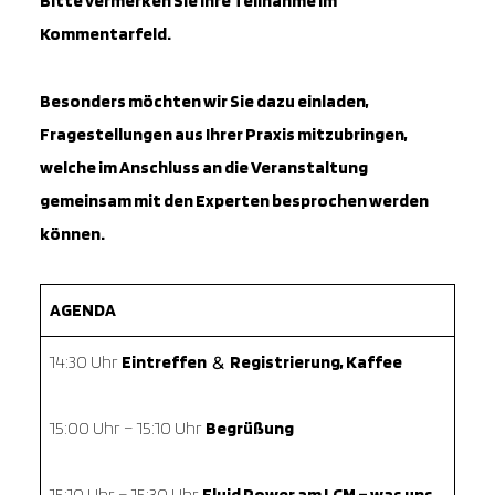
Bitte vermerken Sie Ihre Teilnahme im
Kommentarfeld.
Besonders möchten wir Sie dazu einladen,
Fragestellungen aus Ihrer Praxis mitzubringen,
welche im Anschluss an die Veranstaltung
gemeinsam mit den Experten besprochen werden
können.
AGENDA
14:30 Uhr
Eintreffen
Registrierung, Kaffee
&
15:00 Uhr – 15:10 Uhr
Begrüßung
15:10 Uhr – 15:30 Uhr
Fluid Power am LCM – was uns