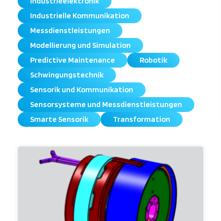
Industrieelektronik
Industrielle Kommunikation
Messdienstleistungen
Modellierung und Simulation
Predictive Maintenance
Robotik
Schwingungstechnik
Sensorik und Kommunikation
Sensorsysteme und Messdienstleistungen
Smarte Sensorik
Transformation