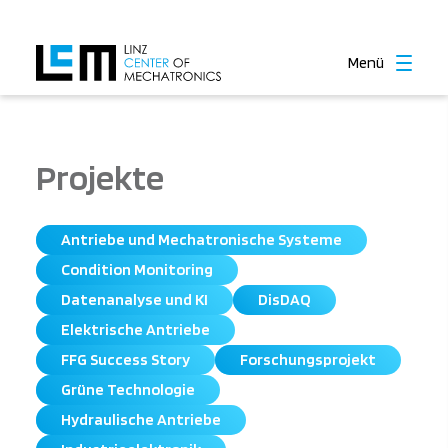
Menü
Projekte
Antriebe und Mechatronische Systeme
Condition Monitoring
Datenanalyse und KI
DisDAQ
Elektrische Antriebe
FFG Success Story
Forschungsprojekt
Grüne Technologie
Hydraulische Antriebe